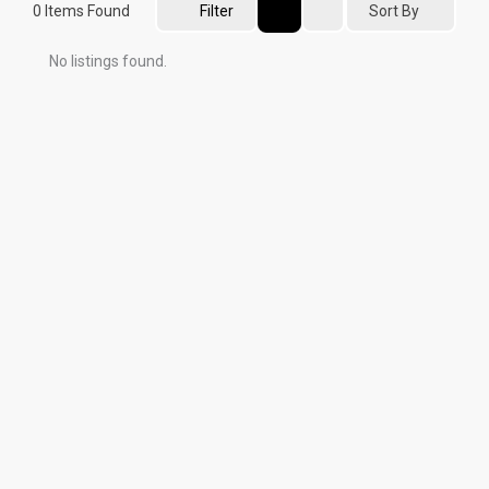
0
Items Found
Filter
Sort By
No listings found.