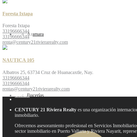
Foresta Ixtapa
Foresta Ixtapa
33196666344
Our team
Aramara
33196666344
renta@century21rivierarealty.com
NAUTICA 105
Albatros 25, 63734 Cruz de Huanacaxtle, Nay.
33196666344
33196666344
rentas@century21rivierarealty.com
Contact
Bucerías
CENTURY 21 Riviera Realty
es una organización internacion
inmobiliario.
Ofrecemos asesoramiento profesional en Servicios Inmobiliarios,
sector inmobiliario en Puerto Vallarta y Riviera Nayarit, repre