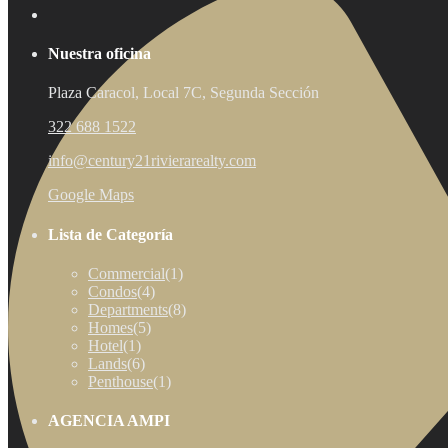
Nuestra oficina
Plaza Caracol, Local 7C, Segunda Sección
322 688 1522
info@century21rivierarealty.com
Google Maps
Lista de Categoría
Commercial
(1)
Condos
(4)
Departments
(8)
Homes
(5)
Hotel
(1)
Lands
(6)
Penthouse
(1)
AGENCIA AMPI