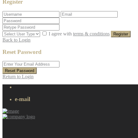
Register
I agree with
terms & conditions
Register
Back to Login
Reset Password
Reset Password
Return to Login
e-mail