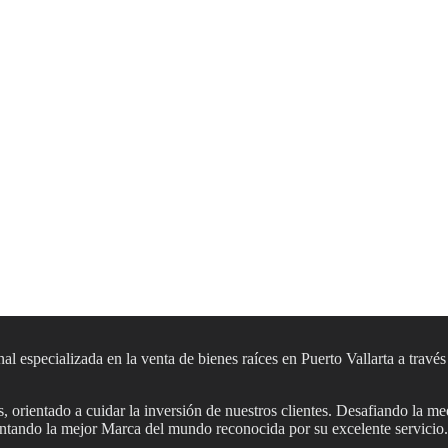
al especializada en la venta de bienes raíces en Puerto Vallarta a travé
 orientado a cuidar la inversión de nuestros clientes. Desafiando la me
sentando la mejor Marca del mundo reconocida por su excelente servicio.