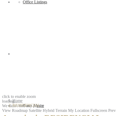
Sell
Office Listings
Regions
click to enable zoom
Home
loading...
RESIDENCIAL
PV Area Maps
Costa Alegre
We didn't find any results
View
Roadmap
Satellite
Hybrid
Terrain
My Location
Fullscreen
Prev