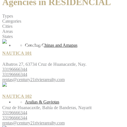
Agencies in RESIDENCIAL
Types
Categories
Cities
Areas
States
Vallarta Lifestyle
Conchas Chinas and Amapas
NAUTICA 101
Albatros 27, 63734 Cruz de Huanacaxtle, Nay.
33196666344
33196666344
rentas@century21rivierarealty.com
NAUTICA 102
Blog
Aralias & Gaviotas
Cruz de Huanacaxtle, Bahía de Banderas, Nayarit
33196666344
33196666344
rentas@century21rivierarealty.com