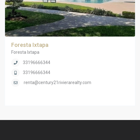
Foresta Ixtapa
Foresta Ixtapa
33196666344
33196666344
renta@century21rivierarealty.com