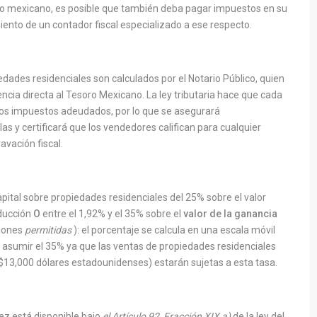
o mexicano, es posible que también deba pagar impuestos en su
ento de un contador fiscal especializado a ese respecto.
ades residenciales son calculados por el Notario Público, quien
cia directa al Tesoro Mexicano. La ley tributaria hace que cada
los impuestos adeudados, por lo que se asegurará
s y certificará que los vendedores califican para cualquier
avación fiscal.
pital sobre propiedades residenciales del 25% sobre el valor
educción
O
entre el 1,92% y el 35% sobre el
valor de la ganancia
iones
permitidas
): el porcentaje se calcula en una escala móvil
asumir el 35% ya que las ventas de propiedades residenciales
$13,000 dólares estadounidenses) estarán sujetas a esta tasa.
ez está disponible bajo
el Artículo 92, Fracción XIX a)
de la ley del