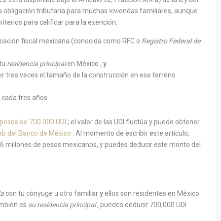
 obligación tributaria para muchas viviendas familiares, aunque
iterios para calificar para la exención:
ficación fiscal mexicana (conocida como RFC o
Registro Federal de
 tu
residencia principal
en México
;
y
er tres veces el tamaño de la construcción en ese terreno
 cada tres años.
 pesos de 700.000 UDI
; el valor de las UDI fluctúa y puede obtener
 web del Banco de México
. Al momento de escribir este artículo,
 millones de pesos mexicanos, y puedes deducir este monto del
da
con tu cónyuge u otro familiar
y
ellos son residentes en México
ambién es
su residencia principal
, puedes deducir 700,000 UDI