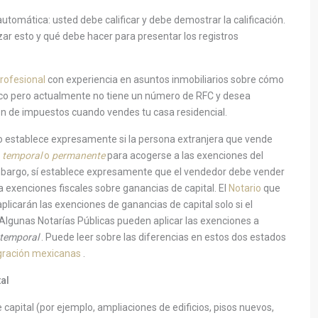
 automática:
usted debe calificar y debe demostrar la calificación.
ar esto y qué debe hacer para presentar los registros
profesional
con experiencia en asuntos inmobiliarios sobre cómo
xico pero actualmente no tiene un número de RFC y desea
ón de impuestos cuando vendes tu casa residencial.
no establece expresamente si la persona extranjera que vende
a
temporal
o
permanente
para acogerse a las exenciones del
embargo, sí establece expresamente que el vendedor debe vender
ra exenciones fiscales sobre ganancias de capital. El
Notario
que
plicarán las exenciones de ganancias de capital solo si el
Algunas Notarías Públicas pueden aplicar las exenciones a
 temporal
. Puede leer sobre las diferencias en estos dos estados
igración mexicanas
.
al
capital (por ejemplo, ampliaciones de edificios, pisos nuevos,