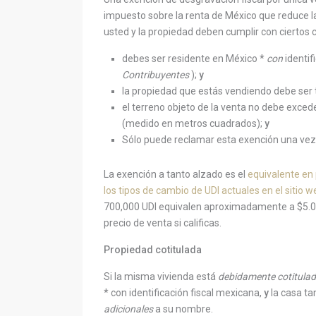
impuesto sobre la renta de México que reduce la
usted y la propiedad deben cumplir con ciertos cr
debes ser
residente en México
*
con
identi
Contribuyentes
);
y
la propiedad que estás vendiendo debe ser
el terreno objeto de la venta no debe exced
(medido en metros cuadrados);
y
Sólo puede reclamar esta exención una vez
La exención a tanto alzado es el
equivalente en
los tipos de cambio de UDI actuales en el sitio
700,000 UDI equivalen aproximadamente a $5.06
precio de venta si calificas.
Propiedad cotitulada
Si la misma vivienda está
debidamente cotitula
*
con identificación fiscal mexicana,
y
la casa t
adicionales
a su nombre.