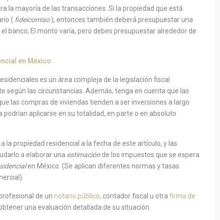
ra la mayoría de las transacciones. Si la propiedad que está
rio (
fideicomiso
), entonces también deberá presupuestar una
a el banco; El monto varía, pero debes presupuestar alrededor de
encial en México
esidenciales es un área compleja de la legislación fiscal
e según las circunstancias. Además, tenga en cuenta que las
que las compras de viviendas tienden a ser inversiones a largo
ía podrían aplicarse en su totalidad, en parte o en absoluto
a la propiedad residencial a la fecha de este artículo, y las
udarlo a elaborar una
estimación
de los impuestos que se espera
sidencial
en México. (Se aplican diferentes normas y tasas
ercial).
rofesional de un
notario público,
contador fiscal u otra
firma de
obtener una evaluación detallada de su situación.