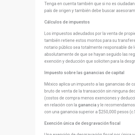
Tenga en cuenta también que si no es ciudadan
país de origen y también debe buscar asesorami
Cálculos de impuestos
Los impuestos adeudados por la venta de propied
también retiene estos montos para su transferen
notario público sea totalmente responsable de 
absolutamente de que se hayan seguido las regla
exención y deducción que soliciten para la desgr
Impuesto sobre las ganancias de capital
México aplica un impuesto a las ganancias de ca
bruto de venta de la transacción sin ninguna d
(costos de compra menos exenciones y deducc
en relación con la
ganancia
y le recomendamos 
con una ganancia superior a $250,000 pesos (c.
Exención única de desgravación fiscal
Una exención de desgravación fiscal por única v