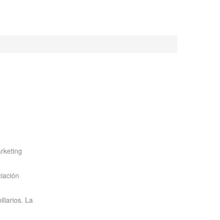
rketing
iación
liarios. La