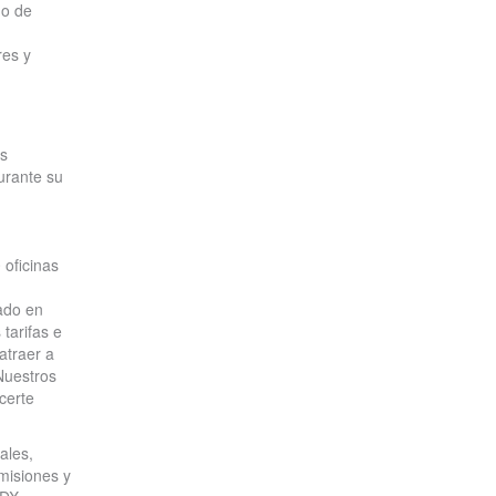
go de
res y
os
urante su
 oficinas
ado en
tarifas e
atraer a
Nuestros
certe
ales,
misiones y