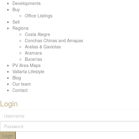
Developments
Buy
Office Listings
Sell
Regions
Costa Alegre
Conchas Chinas and Amapas
Aralias & Gaviotas
Aramara
Bucerías
PV Area Maps
Vallarta Lifestyle
Blog
Our team
Contact
Login
Login