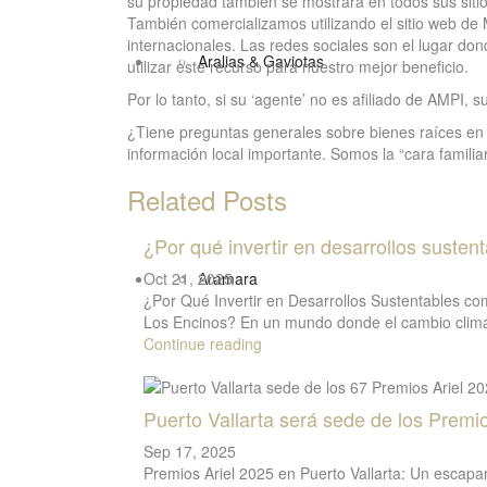
su propiedad también se mostrará en todos sus siti
También comercializamos utilizando el sitio web de
internacionales. Las redes sociales son el lugar d
Blog
Aralias & Gaviotas
utilizar este recurso para nuestro mejor beneficio.
Por lo tanto, si su ‘agente’ no es afiliado de AMPI,
¿Tiene preguntas generales sobre bienes raíces en
información local importante. Somos la “cara familiar
Related Posts
¿Por qué invertir en desarrollos sustent
Oct 21, 2025
Our team
Aramara
¿Por Qué Invertir en Desarrollos Sustentables co
Los Encinos? En un mundo donde el cambio climá
Continue reading
Puerto Vallarta será sede de los Premios
Sep 17, 2025
Premios Ariel 2025 en Puerto Vallarta: Un escapar