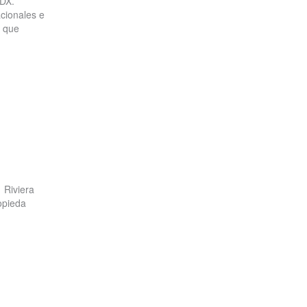
IDX.
cionales e
s que
 Riviera
opieda