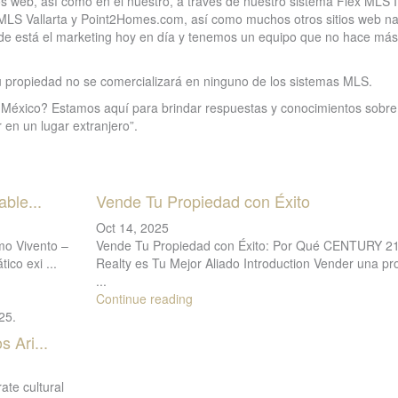
os web, así como en el nuestro, a través de nuestro sistema Flex MLS 
 MLS Vallarta y Point2Homes.com, así como muchos otros sitios web na
onde está el marketing hoy en día y tenemos un equipo que no hace má
 su propiedad no se comercializará en ninguno de los sistemas MLS.
 México? Estamos aquí para brindar respuestas y conocimientos sobre
 en un lugar extranjero”.
able...
Vende Tu Propiedad con Éxito
Oct 14, 2025
mo Vivento –
Vende Tu Propiedad con Éxito: Por Qué CENTURY 21
tico exi
...
Realty es Tu Mejor Aliado Introduction Vender una pr
...
Continue reading
 Ari...
ate cultural