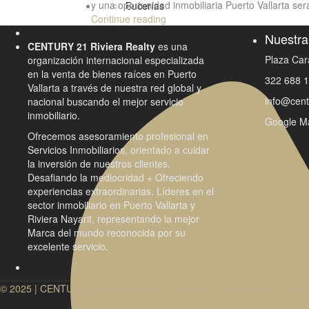
y una oportunidad inmobiliaria Puerto Vallarta se
Contact
Bucerías
Continue reading
Nuestra 
CENTURY 21 Riviera Realty
es una
Plaza Car
organización internacional especializada
en la venta de bienes raíces en Puerto
322 688 
Vallarta a través de nuestra red global y
info@cent
nacional buscando el mejor servicio
inmobiliario.
Google M
Ofrecemos asesoramiento profesional en
Servicios Inmobiliarios, orientado a cuidar
la inversión de nuestros clientes.
Desafiando la mediocridad + Ofreciendo
experiencias extraordinarias. Líderes en el
sector inmobiliario en Puerto Vallarta y
Riviera Nayarit, representando la mejor
Marca del mundo reconocida por su
excelente servicio.
© 2025 | CENTURY 21 Riviera Realty. Todos los derechos reservados.