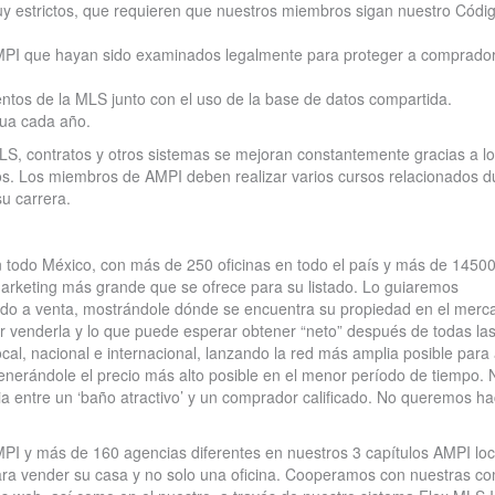
muy estrictos, que requieren que nuestros miembros sigan nuestro Códi
AMPI que hayan sido examinados legalmente para proteger a comprado
entos de la MLS junto con el uso de la base de datos compartida.
nua cada año.
MLS, contratos y otros sistemas se mejoran constantemente gracias a l
os. Los miembros de AMPI deben realizar varios cursos relacionados d
su carrera.
 todo México, con más de 250 oficinas en todo el país y más de 14500
marketing más grande que se ofrece para su listado. Lo guiaremos
tado a venta, mostrándole dónde se encuentra su propiedad en el merc
 venderla y lo que puede esperar obtener “neto” después de todas las 
cal, nacional e internacional, lanzando la red más amplia posible para 
enerándole el precio más alto posible en el menor período de tiempo. 
ia entre un ‘baño atractivo’ y un comprador calificado. No queremos ha
I y más de 160 agencias diferentes en nuestros 3 capítulos AMPI loc
para vender su casa y no solo una oficina. Cooperamos con nuestras co