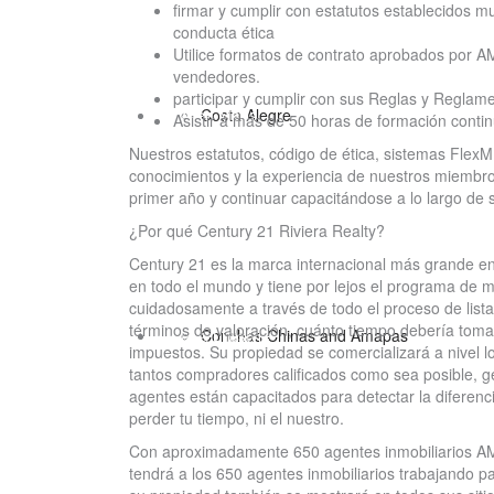
firmar y cumplir con estatutos establecidos 
conducta ética
Utilice formatos de contrato aprobados por 
vendedores.
participar y cumplir con sus Reglas y Reglam
PV Area Maps
Costa Alegre
Asistir a más de 50 horas de formación conti
Nuestros estatutos, código de ética, sistemas Flex
conocimientos y la experiencia de nuestros miembr
primer año y continuar capacitándose a lo largo de 
¿Por qué Century 21 Riviera Realty?
Century 21 es la marca internacional más grande en
en todo el mundo y tiene por lejos el programa de 
cuidadosamente a través de todo el proceso de lis
términos de valoración, cuánto tiempo debería tomar
Vallarta Lifestyle
Conchas Chinas and Amapas
impuestos. Su propiedad se comercializará a nivel lo
tantos compradores calificados como sea posible, g
agentes están capacitados para detectar la diferenc
perder tu tiempo, ni el nuestro.
Con aproximadamente 650 agentes inmobiliarios AMP
tendrá a los 650 agentes inmobiliarios trabajando 