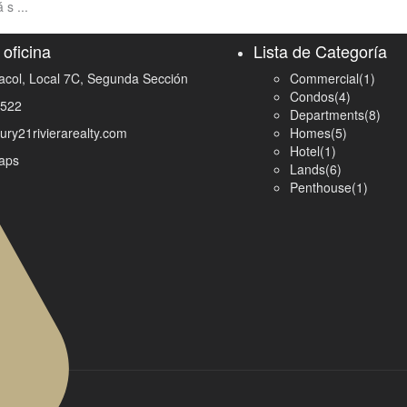
rá s
...
oficina
Lista de Categoría
acol, Local 7C, Segunda Sección
Commercial
(1)
Condos
(4)
1522
Departments
(8)
ury21rivierarealty.com
Homes
(5)
Hotel
(1)
aps
Lands
(6)
Penthouse
(1)