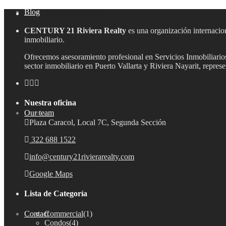
Blog
Aralias & Gaviotas
CENTURY 21 Riviera Realty
es una organización internacion
inmobiliario.
Ofrecemos asesoramiento profesional en Servicios Inmobiliarios,
sector inmobiliario en Puerto Vallarta y Riviera Nayarit, repre
Nuestra oficina
Our team
Aramara
Plaza Caracol, Local 7C, Segunda Sección
322 688 1522
info@century21rivierarealty.com
Google Maps
Lista de Categoría
Commercial
(1)
Contact
Bucerías
Condos
(4)