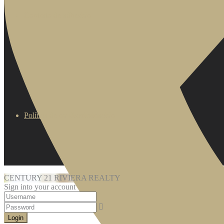
Contrato de adhesión
Política de no discriminación
CENTURY 21 RIVIERA REALTY
Sign into your account
Login