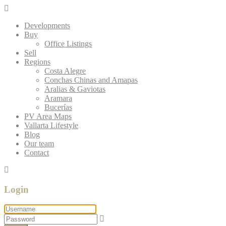
Developments
Buy
Office Listings
Sell
Regions
Costa Alegre
Conchas Chinas and Amapas
Aralias & Gaviotas
Aramara
Bucerías
PV Area Maps
Vallarta Lifestyle
Blog
Our team
Contact
Login