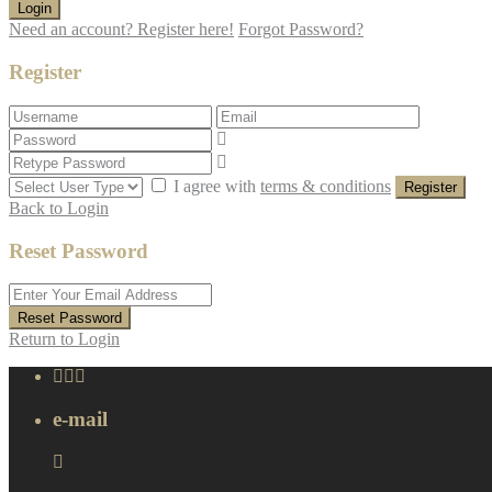
Login
Need an account? Register here!
Forgot Password?
Register
I agree with
terms & conditions
Register
Back to Login
Reset Password
Reset Password
Return to Login
e-mail