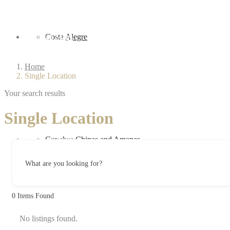
PV Area Maps
Costa Alegre
Home
Single Location
Your search results
Single Location
Vallarta Lifestyle
Conchas Chinas and Amapas
What are you looking for?
0
Items Found
No listings found.