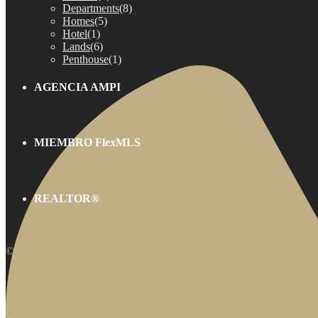
Departments
(8)
Homes
(5)
Hotel
(1)
Lands
(6)
Penthouse
(1)
AGENCIA AMPI
MIEMBRO FlexMLS
REALTOR®
© 2025 | CENTURY 21 Riviera Realty. Todos los derechos reservado