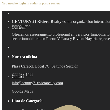
You need to
login
in order to post a review
CENTURY 21 Riviera Realty
es una organización internacion
inmobiliario.
Our team
Aramara
Ofrecemos asesoramiento profesional en Servicios Inmobiliarios,
sector inmobiliario en Puerto Vallarta y Riviera Nayarit, repre
Nuestra oficina
Plaza Caracol, Local 7C, Segunda Sección
322 688 1522
Contact
Bucerías
info@century21rivierarealty.com
Google Maps
Lista de Categoría