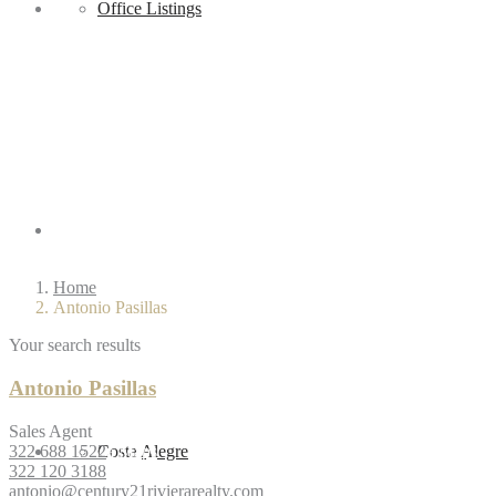
Sell
Office Listings
Regions
Home
Antonio Pasillas
Your search results
Antonio Pasillas
Sales Agent
322 688 1522
PV Area Maps
Costa Alegre
322 120 3188
antonio@century21rivierarealty.com