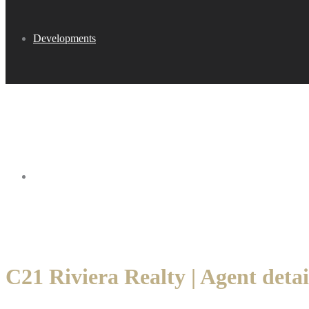
Developments
Buy
C21 Riviera Realty | Agent detai