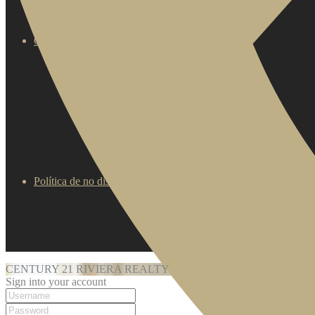
Contrato de adhesión
Política de no discriminación
CENTURY 21 RIVIERA REALTY
Sign into your account