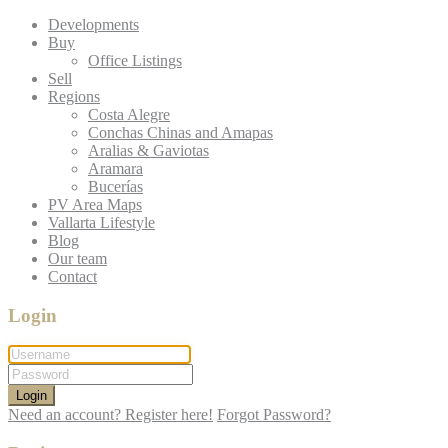
Developments
Buy
Office Listings
Sell
Regions
Costa Alegre
Conchas Chinas and Amapas
Aralias & Gaviotas
Aramara
Bucerías
PV Area Maps
Vallarta Lifestyle
Blog
Our team
Contact
Login
Login
Need an account? Register here!
Forgot Password?