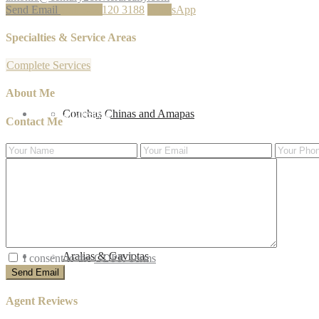
Send Email
Call
322 120 3188
WhatsApp
Specialties & Service Areas
Complete Services
About Me
Vallarta Lifestyle
Conchas Chinas and Amapas
Contact Me
Blog
Aralias & Gaviotas
I consent to the
GDPR Terms
Agent Reviews