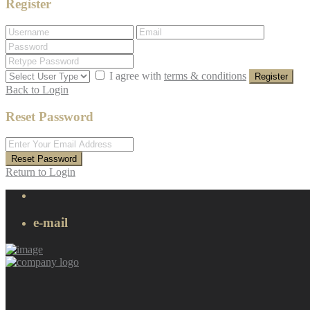
Register
I agree with
terms & conditions
Register
Back to Login
Reset Password
Reset Password
Return to Login
e-mail