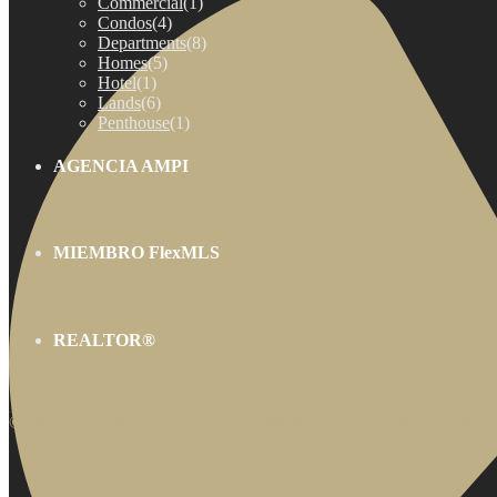
Commercial
(1)
Condos
(4)
Departments
(8)
Homes
(5)
Hotel
(1)
Lands
(6)
Penthouse
(1)
AGENCIA AMPI
MIEMBRO FlexMLS
REALTOR®
© 2025 | CENTURY 21 Riviera Realty. Todos los derechos reservado