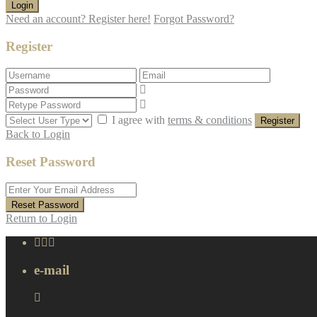
Login
Need an account? Register here!
Forgot Password?
Register
I agree with
terms & conditions
Register
Back to Login
Reset Password
Reset Password
Return to Login
e-mail