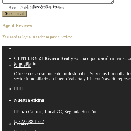
Blog
Aralias & Gaviotas
I consent to the
GDPR Terms
Agent Reviews
You need to
login
in order to post a review
CENTURY 21 Riviera Realty
es una organización internacion
inmobiliario.
Our team
Aramara
Ofrecemos asesoramiento profesional en Servicios Inmobiliarios,
sector inmobiliario en Puerto Vallarta y Riviera Nayarit, repre
Nuestra oficina
Plaza Caracol, Local 7C, Segunda Sección
322 688 1522
Contact
Bucerías