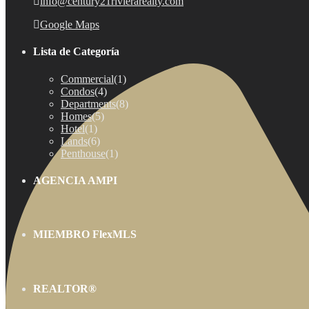
info@century21rivierarealty.com
Google Maps
Lista de Categoría
Commercial
(1)
Condos
(4)
Departments
(8)
Homes
(5)
Hotel
(1)
Lands
(6)
Penthouse
(1)
AGENCIA AMPI
MIEMBRO FlexMLS
REALTOR®