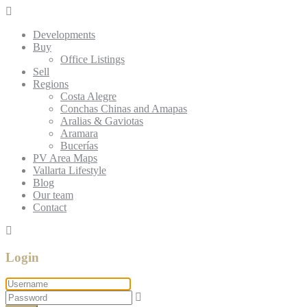
Developments
Buy
Office Listings
Sell
Regions
Costa Alegre
Conchas Chinas and Amapas
Aralias & Gaviotas
Aramara
Bucerías
PV Area Maps
Vallarta Lifestyle
Blog
Our team
Contact
Login