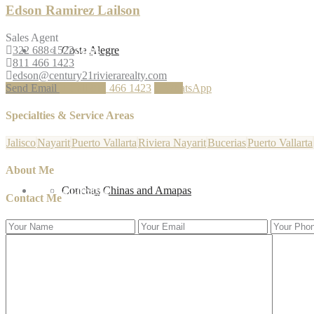
Edson Ramirez Lailson
Sales Agent
322 688 1522
PV Area Maps
Costa Alegre
811 466 1423
edson@century21rivierarealty.com
Send Email
Call
811 466 1423
WhatsApp
Specialties & Service Areas
Jalisco
Nayarit
Puerto Vallarta
Riviera Nayarit
Bucerias
Puerto Vallarta
About Me
Vallarta Lifestyle
Conchas Chinas and Amapas
Contact Me