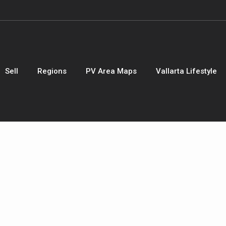
Sell
Regions
PV Area Maps
Vallarta Lifestyle