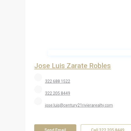
Jose Luis Zarate Robles
322 688 1522
322 205 8449
jose.luis@century21rivierarealty.com
Send Email
Call
322 205 8449