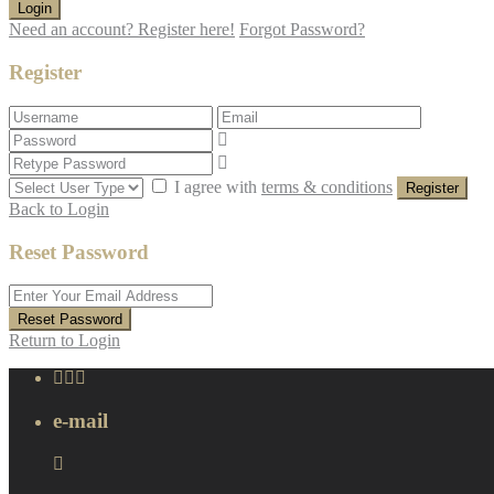
Login
Need an account? Register here!
Forgot Password?
Register
I agree with
terms & conditions
Register
Back to Login
Reset Password
Reset Password
Return to Login
e-mail