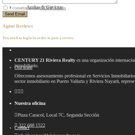
Blog
Aralias & Gaviotas
I consent to the
GDPR Terms
Agent Reviews
You need to
login
in order to post a review
CENTURY 21 Riviera Realty
es una organización internacion
inmobiliario.
Our team
Aramara
Ofrecemos asesoramiento profesional en Servicios Inmobiliarios,
sector inmobiliario en Puerto Vallarta y Riviera Nayarit, repre
Nuestra oficina
Plaza Caracol, Local 7C, Segunda Sección
322 688 1522
Contact
Bucerías