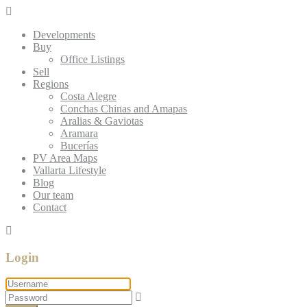
Developments
Buy
Office Listings
Sell
Regions
Costa Alegre
Conchas Chinas and Amapas
Aralias & Gaviotas
Aramara
Bucerías
PV Area Maps
Vallarta Lifestyle
Blog
Our team
Contact
Login