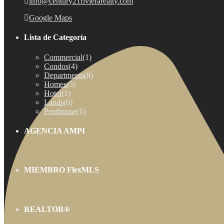
info@century21rivierarealty.com
Google Maps
Lista de Categoría
Commercial
(1)
Condos
(4)
Departments
(8)
Homes
(5)
Hotel
(1)
Lands
(6)
Penthouse
(1)
AGENCIA AMPI
MIEMBRO FlexMLS
REALTOR®