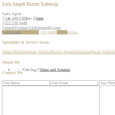
Luis Angel Torres Valencia
Sales Agent
322 688 1522
PV Area Maps
Costa Alegre
322 230 6449
angel@century21rivierarealty.com
Send Email
Call
322 230 6449
WhatsApp
Specialties & Service Areas
Jalisco
Nayarit
Puerto Vallarta
Riviera Nayarit
Bucerias
Puerto Vallarta
About Me
Vallarta Lifestyle
Conchas Chinas and Amapas
Contact Me