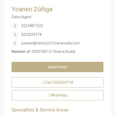
Yoanen Zúñiga
Sales Agent
322 688 1522
3222654718
yoanen@century21rivierarealty.com
Member of:
CENTURY 21 Riviera Realty
Send Email
Call
3222654718
WhatsApp
Specialties & Service Areas