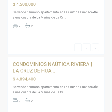
,
u
$ 4,500,000
B
e
a
v
h
Se vende hermoso apartamento en La Cruz de Huanacaxtle,
o
i
V
a una cuadra de La Marina de La Cr
...
a
a
d
l
e
2
2
l
B
a
a
r
n
t
d
a
e
,
r
B
a
a
9
s
h
i
a
CONDOMINIOS NAÚTICA RIVIERA |
Invest
d
e
LA CRUZ DE HUA...
Active
B
a
$ 4,894,400
n
d
e
Se vende hermoso apartamento en La Cruz de Huanacaxtle,
r
a una cuadra de La Marina de La Cr
...
a
s
,
2
2
M
e
z