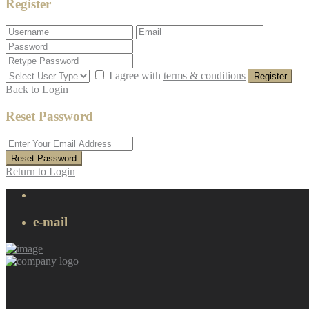
Register
I agree with
terms & conditions
Register
Back to Login
Reset Password
Reset Password
Return to Login
e-mail