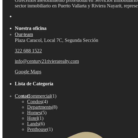
Ofrecemos asesoramiento profesional en Servicios Inmobiliarios,
sector inmobiliario en Puerto Vallarta y Riviera Nayarit, repre
Nuestra oficina
Our team
Aramara
Plaza Caracol, Local 7C, Segunda Sección
322 688 1522
info@century21rivierarealty.com
Google Maps
Lista de Categoría
Commercial
(1)
Contact
Bucerías
Condos
(4)
Departments
(8)
Homes
(5)
Hotel
(1)
Lands
(6)
Penthouse
(1)