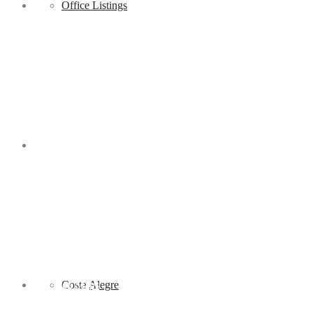
Sell
Office Listings
Regions
PV Area Maps
Costa Alegre