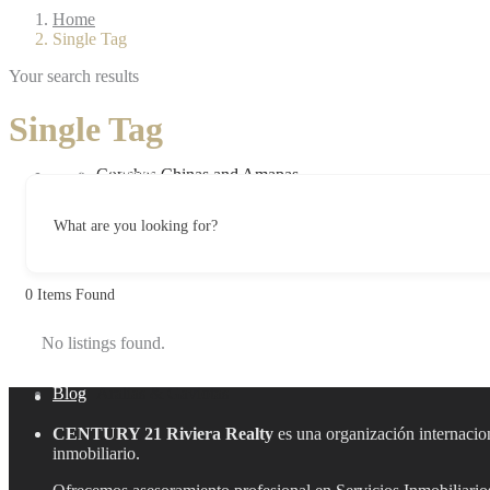
Home
Single Tag
Your search results
Single Tag
Vallarta Lifestyle
Conchas Chinas and Amapas
What are you looking for?
0
Items Found
No listings found.
Blog
Aralias & Gaviotas
CENTURY 21 Riviera Realty
es una organización internacion
inmobiliario.