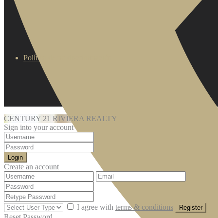
Política de no discriminación
CENTURY 21 RIVIERA REALTY
Sign into your account
Login
Create an account
I agree with
terms & conditions
Register
Reset Password